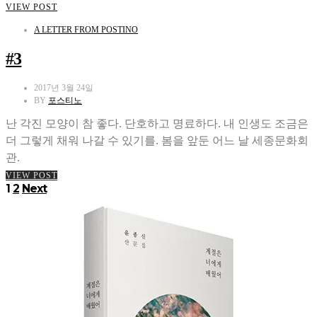
VIEW POST
A LETTER FROM POSTINO
#3
2017년 3월 24일
BY
포스티노
난 각진 모양이 참 좋다. 단호하고 명료하다. 내 인생도 조금은
더 그렇게 채워 나갈 수 있기를. 봄을 앞둔 어느 날 세종문화회
관.
VIEW POST
글
1
2
Next
페
이
지
매
김