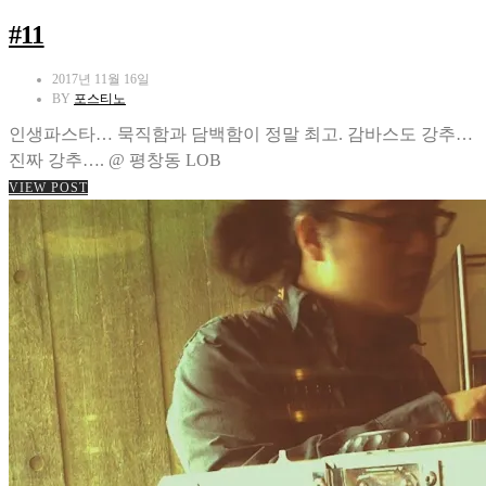
#11
2017년 11월 16일
BY
포스티노
인생파스타… 묵직함과 담백함이 정말 최고. 감바스도 강추…
진짜 강추…. @ 평창동 LOB
VIEW POST