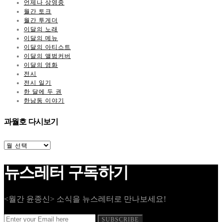
언제나 상영중
월간 토크
월간 투게더
이달의 노래
이달의 메뉴
이달의 아티스트
이달의 앨범커버
이달의 영화
전시
전시 일기
한 달에 두 권
한남동 이야기
과월호 다시보기
과
월
호
뉴스레터 구독하기
다
시
보
기
<월간 윤종신> 소식을 뉴스레터로 만나보세요!
SUBSCRIBE