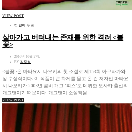
VIEW POST
한 달에 두 권
살아가고 버텨내는 존재를 위한 격려 <불
꽃>
2016년 10월 27일
BY
김주성
<불꽃>은 마타요시 나오키의 첫 소설로 제153회 아쿠타가와
상 수상작이다. 이 작품이 큰 화제를 몰고 온 건 저자인 마타요
시 나오키가 2003년 콤비 개그 ‘피스’로 데뷔한 오사카 출신의
개그맨이기 때문이다. 개그맨이 소설책을…
VIEW POST