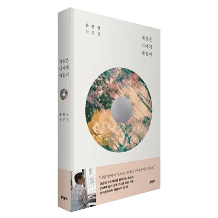
페
이
지
매
김