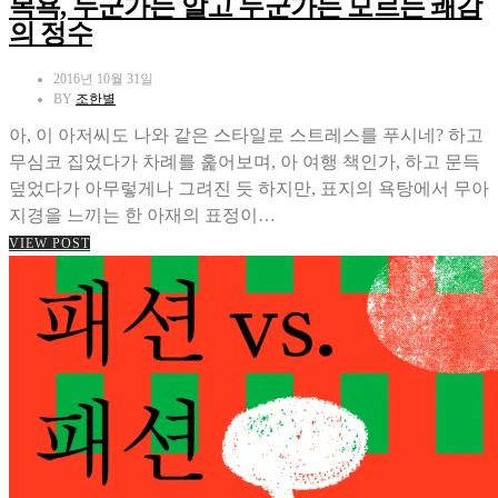
목욕, 누군가는 알고 누군가는 모르는 쾌감
의 정수
2016년 10월 31일
BY
조한별
아, 이 아저씨도 나와 같은 스타일로 스트레스를 푸시네? 하고
무심코 집었다가 차례를 훑어보며, 아 여행 책인가, 하고 문득
덮었다가 아무렇게나 그려진 듯 하지만, 표지의 욕탕에서 무아
지경을 느끼는 한 아재의 표정이…
VIEW POST