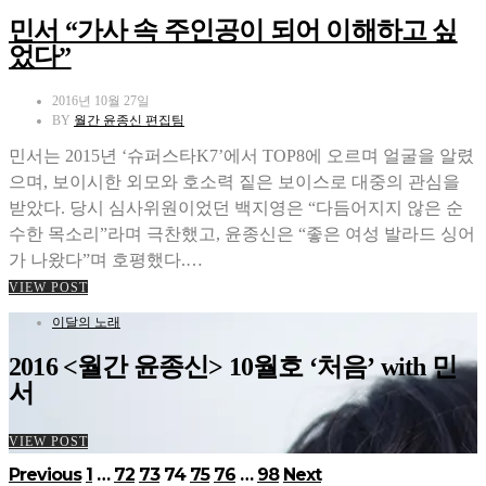
민서 “가사 속 주인공이 되어 이해하고 싶
었다”
2016년 10월 27일
BY
월간 윤종신 편집팀
민서는 2015년 ‘슈퍼스타K7’에서 TOP8에 오르며 얼굴을 알렸
으며, 보이시한 외모와 호소력 짙은 보이스로 대중의 관심을
받았다. 당시 심사위원이었던 백지영은 “다듬어지지 않은 순
수한 목소리”라며 극찬했고, 윤종신은 “좋은 여성 발라드 싱어
가 나왔다”며 호평했다.…
VIEW POST
이달의 노래
2016 <월간 윤종신> 10월호 ‘처음’ with 민
서
VIEW POST
글
Previous
1
…
72
73
74
75
76
…
98
Next