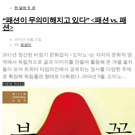
한 달에 두 권
“패션이 무의미해지고 있다” <패션 vs. 패
션>
2016년 10월 31일
BY
유정미
2011년 창간된 비정기 문화잡지 <도미노>는 각자의 문화적 영
역에서 독립적으로 글과 이미지를 만들며 활동해 온 개별 필자
들이 모여 트위터 타임라인에서 공유되는 정서를 다양한 주제
로 확장해 독립출판 형태로 다뤄왔다. 2016년 9월, 도미노…
VIEW POST