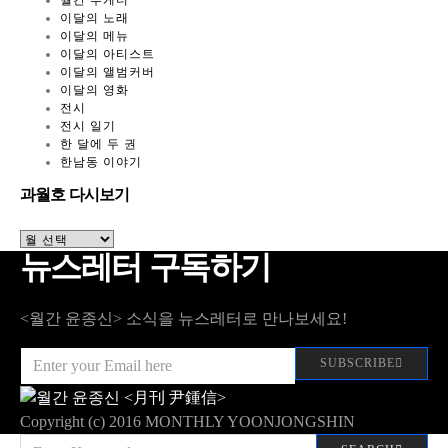
월간 투게더
이달의 노래
이달의 메뉴
이달의 아티스트
이달의 앨범커버
이달의 영화
전시
전시 일기
한 달에 두 권
한남동 이야기
과월호 다시보기
과
월
뉴스레터 구독하기
호
다
시
<월간 윤종신> 소식을 뉴스레터로 만나보세요!
보
기
SUBSCRIBE
Copyright (c) 2016 MONTHLY YOONJONGSHIN
SEARCH