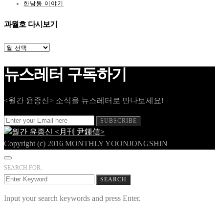
한남동 이야기
과월호 다시보기
과
월
호
뉴스레터 구독하기
다
시
보
기
<월간 윤종신> 소식을 뉴스레터로 만나보세요!
SUBSCRIBE
Copyright (c) 2016 MONTHLY YOONJONGSHIN
SEARCH FOR:
SEARCH
Input your search keywords and press Enter.