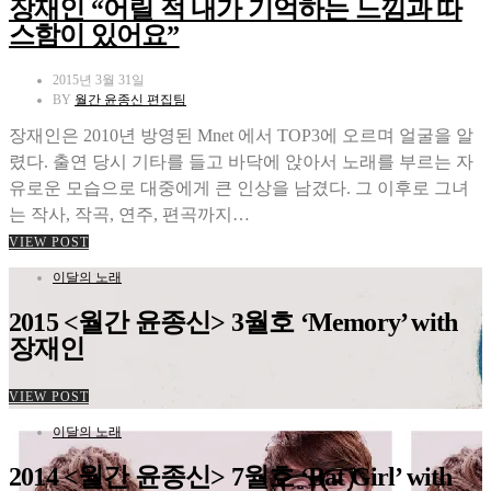
장재인 “어릴 적 내가 기억하는 느낌과 따
스함이 있어요”
2015년 3월 31일
BY
월간 윤종신 편집팀
장재인은 2010년 방영된 Mnet 에서 TOP3에 오르며 얼굴을 알
렸다. 출연 당시 기타를 들고 바닥에 앉아서 노래를 부르는 자
유로운 모습으로 대중에게 큰 인상을 남겼다. 그 이후로 그녀
는 작사, 작곡, 연주, 편곡까지…
VIEW POST
이달의 노래
2015 <월간 윤종신> 3월호 ‘Memory’ with
장재인
VIEW POST
이달의 노래
2014 <월간 윤종신> 7월호 ‘Bat Girl’ with