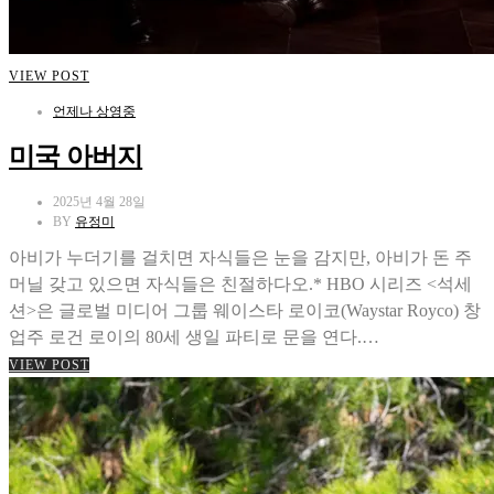
VIEW POST
언제나 상영중
미국 아버지
2025년 4월 28일
BY
유정미
아비가 누더기를 걸치면 자식들은 눈을 감지만, 아비가 돈 주
머닐 갖고 있으면 자식들은 친절하다오.* HBO 시리즈 <석세
션>은 글로벌 미디어 그룹 웨이스타 로이코(Waystar Royco) 창
업주 로건 로이의 80세 생일 파티로 문을 연다.…
VIEW POST