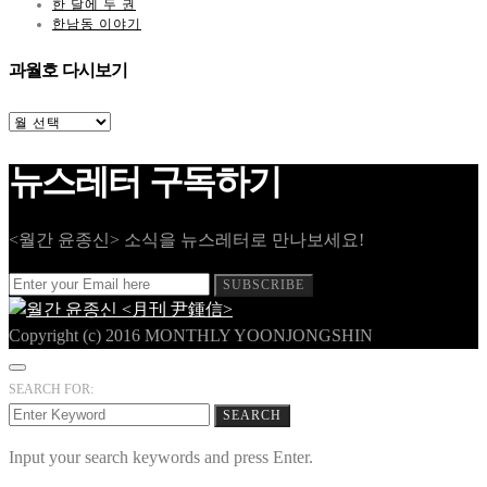
한 달에 두 권
한남동 이야기
과월호 다시보기
과
월
호
뉴스레터 구독하기
다
시
보
기
<월간 윤종신> 소식을 뉴스레터로 만나보세요!
SUBSCRIBE
Copyright (c) 2016 MONTHLY YOONJONGSHIN
SEARCH FOR:
SEARCH
Input your search keywords and press Enter.