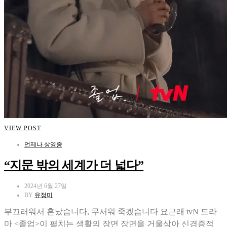
VIEW POST
언제나 상영중
“지문 밖의 세계가 더 넓다”
2024년 6월 27일
BY
유정미
부끄러워서 혼났습니다, 무서워 죽겠습니다 요근래 tvN 드라
마 <졸업>이 펼치는 생활의 장면 장면을 거울삼아 신경증적