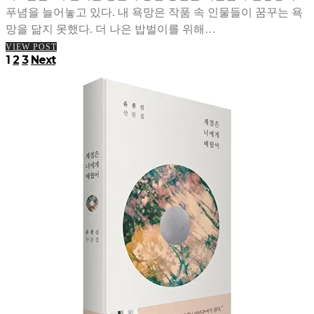
푸념을 늘어놓고 있다. 내 욕망은 작품 속 인물들이 꿈꾸는 욕
망을 닮지 못했다. 더 나은 밥벌이를 위해…
VIEW POST
글
1
2
3
Next
페
이
지
매
김