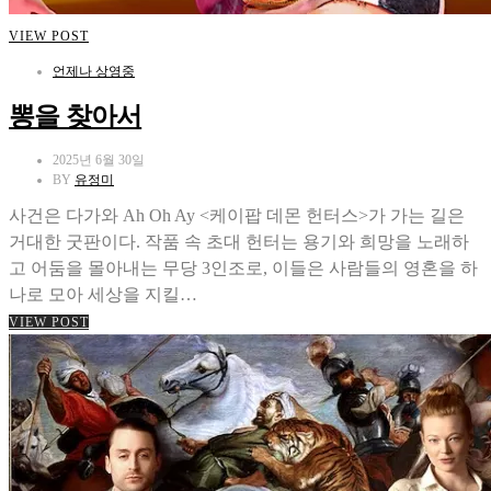
VIEW POST
언제나 상영중
뽕을 찾아서
2025년 6월 30일
BY
유정미
사건은 다가와 Ah Oh Ay <케이팝 데몬 헌터스>가 가는 길은
거대한 굿판이다. 작품 속 초대 헌터는 용기와 희망을 노래하
고 어둠을 몰아내는 무당 3인조로, 이들은 사람들의 영혼을 하
나로 모아 세상을 지킬…
VIEW POST