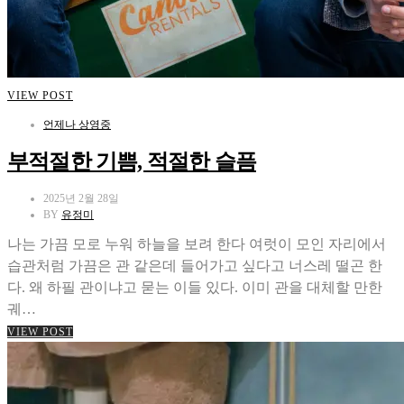
VIEW POST
언제나 상영중
부적절한 기쁨, 적절한 슬픔
2025년 2월 28일
BY
유정미
나는 가끔 모로 누워 하늘을 보려 한다 여럿이 모인 자리에서
습관처럼 가끔은 관 같은데 들어가고 싶다고 너스레 떨곤 한
다. 왜 하필 관이냐고 묻는 이들 있다. 이미 관을 대체할 만한
궤…
VIEW POST