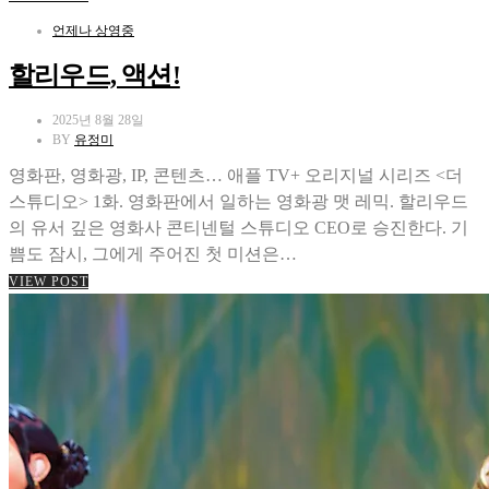
언제나 상영중
할리우드, 액션!
2025년 8월 28일
BY
유정미
영화판, 영화광, IP, 콘텐츠… 애플 TV+ 오리지널 시리즈 <더
스튜디오> 1화. 영화판에서 일하는 영화광 맷 레믹. 할리우드
의 유서 깊은 영화사 콘티넨털 스튜디오 CEO로 승진한다. 기
쁨도 잠시, 그에게 주어진 첫 미션은…
VIEW POST