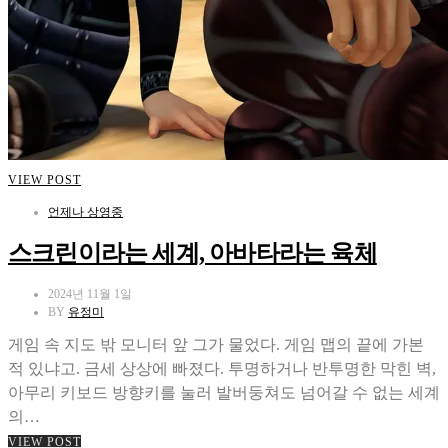
VIEW POST
언제나 상영중
스크린이라는 세계, 아바타라는 육체
2024년 11월 1일
BY
유정미
게임 속 지도 밖 모니터 앞 그가 물었다. 게임 맵의 끝에 가본
적 있냐고. 금세 상상에 빠졌다. 투명하거나 반투명한 막힌 벽,
아무리 키보드 방향키를 눌러 발버둥쳐도 넘어갈 수 없는 세계
의…
VIEW POST