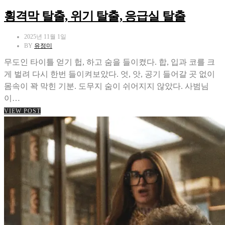
횡격막 탈출, 위기 탈출, 응급실 탈출
2025년 11월 1일
BY
유정미
무도인 타이틀 얻기 헙, 하고 숨을 들이켰다. 합, 입과 코를 크
게 벌려 다시 한번 들이켜보았다. 엇, 앗, 공기 들어갈 곳 없이
몸속이 꽉 막힌 기분. 도무지 숨이 쉬어지지 않았다. 사범님
이…
VIEW POST