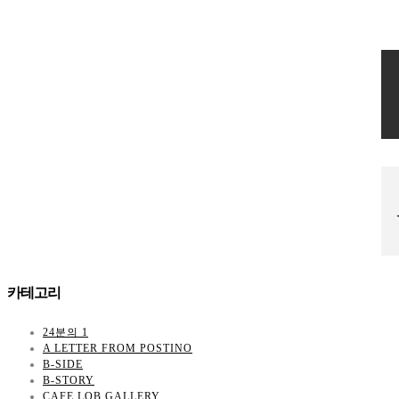
카테고리
24분의 1
A LETTER FROM POSTINO
B-SIDE
B-STORY
CAFE LOB GALLERY