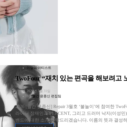
이달의 아티스트
TwoFour “재치 있는 편곡을 해보려고
2026년 3월 31일
BY
월간 윤종신 편집팀
2026 [월간 윤종신] Repair 3월호 ‘불놀이’에 참여한 Tw
라이터 장재인과 PERCENT, 그리고 드러머 낙지(이성
밴드에 대한 소개 부탁드리겠습니다. 이름의 뜻과 결성