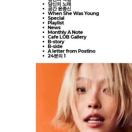
당신의 노래
공간 윤종신
When She Was Young
Special
Playlist
News
Monthly A Note
Cafe LOB Gallery
B-story
B-side
A letter from Postino
24분의 1