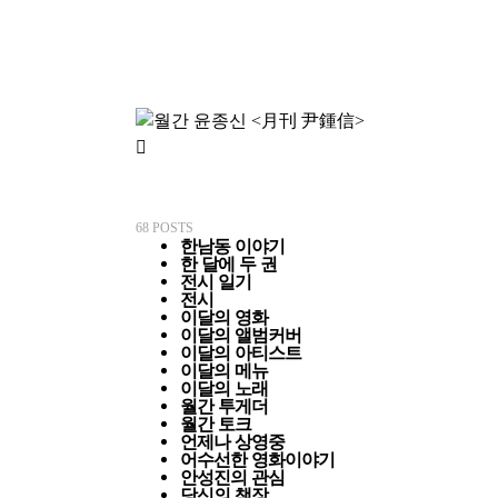
68
POSTS
한남동 이야기
한 달에 두 권
전시 일기
전시
이달의 영화
이달의 앨범커버
이달의 아티스트
이달의 메뉴
이달의 노래
월간 투게더
월간 토크
언제나 상영중
어수선한 영화이야기
안성진의 관심
당신의 책장