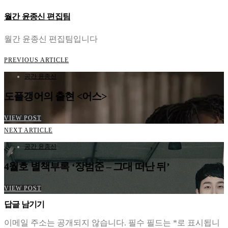
월간 윤종신 편집팀
월간 윤종신 편집팀입니다
PREVIOUS ARTICLE
공간 윤종신
도플갱어의 출현 <어스>
VIEW POST
NEXT ARTICLE
공간 윤종신
4월호 별책부록 ‘장범준 – 그대 떠난 뒤’
VIEW POST
답글 남기기
이메일 주소는 공개되지 않습니다.
필수 필드는
*
로 표시됩니