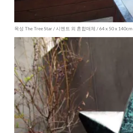
목성 The Tree Star / 시멘트 외 혼합매체 / 64 x 50 x 140cm