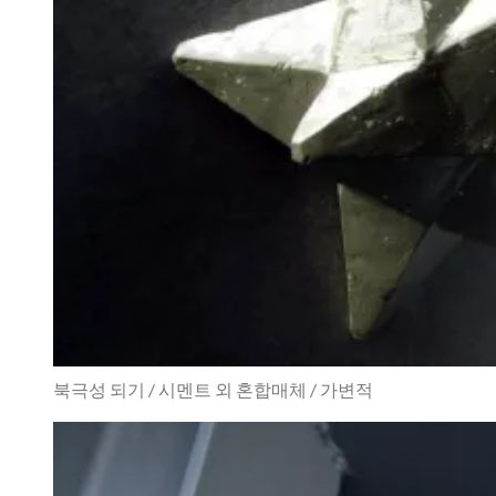
북극성 되기 / 시멘트 외 혼합매체 / 가변적