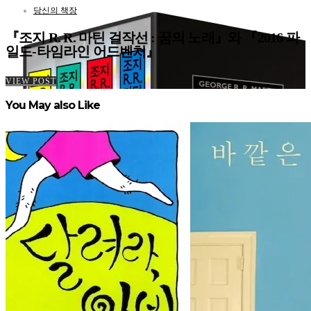
당신의 책장
『조지 R. R. 마틴 걸작선 : 꿈의 노래』와 『2016 파
일드-타임라인 어드벤처』
VIEW POST
You May also Like