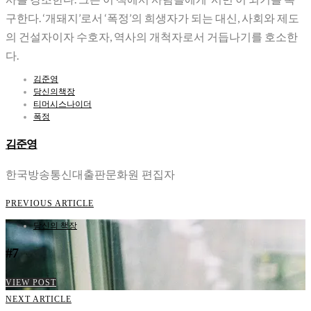
구한다. ‘개돼지’로서 ‘폭정’의 희생자가 되는 대신, 사회와 제도
의 건설자이자 수호자, 역사의 개척자로서 거듭나기를 호소한
다.
김준영
당신의책장
티머시스나이더
폭정
김준영
한국방송통신대출판문화원 편집자
PREVIOUS ARTICLE
당신의 책장
#7
VIEW POST
NEXT ARTICLE