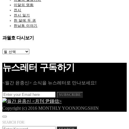
이달의 영화
전시
전시 일기
한 달에 두 권
한남동 이야기
과월호 다시보기
과
월
호
뉴스레터 구독하기
다
시
보
기
<월간 윤종신> 소식을 뉴스레터로 만나보세요!
SUBSCRIBE
Copyright (c) 2016 MONTHLY YOONJONGSHIN
SEARCH FOR: