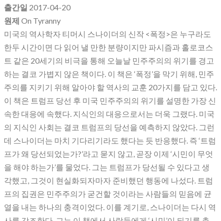
출간일
2017-04-20
원제
On Tyranny
미국의 역사학자 티머시 스나이더의 신작 <폭정>은 누구라도
한두 시간이면 다 읽어 낼 만한 분량이지만 파시즘과 홀로코스
트 같은 20세기의 비극을 통해 오늘날 민주주의의 위기를 경고
하는 결코 가볍지 않은 책이다. 이 책은 ‘폭정’을 막기 위해, 민주
주의를 지키기 위해 알아야 할 역사의 교훈 20가지를 담고 있다.
이 책은 트럼프 당선 후 미국 민주주의의 위기를 설명한 가장 신
속한 대응에 속했다. 지식인의 대응으로서는 더욱 그랬다. 미국
의 지식인 사회는 결코 트럼프의 당선을 예측하지 않았다. 그런
데 스나이더는 마치 기다리기라도 했다는 듯 반응했다. 즉 ‘트럼
프가 왜 당선되었는가?’라고 묻지 않고, 곧장 이제 ‘시민이 무엇
을 해야 하는가’를 물었다. 그는 트럼프가 당선될 수 있다고 생
각했고, 그것이 현실화되자마자 준비했던 행동에 나섰다. 트럼
프의 집권은 민주주의가 굳건할 것이라는 사람들의 믿음에 균
열을 내는 하나의 충격이었다. 이를 계기로, 스나이더는 다시 역
사를 강조한다. 그는 이 책에서 사람들에게 ‘시민’이 되기를 촉