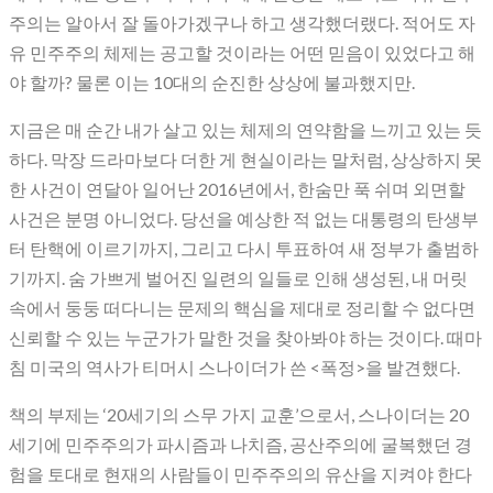
주의는 알아서 잘 돌아가겠구나 하고 생각했더랬다. 적어도 자
유 민주주의 체제는 공고할 것이라는 어떤 믿음이 있었다고 해
야 할까? 물론 이는 10대의 순진한 상상에 불과했지만.
지금은 매 순간 내가 살고 있는 체제의 연약함을 느끼고 있는 듯
하다. 막장 드라마보다 더한 게 현실이라는 말처럼, 상상하지 못
한 사건이 연달아 일어난 2016년에서, 한숨만 푹 쉬며 외면할
사건은 분명 아니었다. 당선을 예상한 적 없는 대통령의 탄생부
터 탄핵에 이르기까지, 그리고 다시 투표하여 새 정부가 출범하
기까지. 숨 가쁘게 벌어진 일련의 일들로 인해 생성된, 내 머릿
속에서 둥둥 떠다니는 문제의 핵심을 제대로 정리할 수 없다면
신뢰할 수 있는 누군가가 말한 것을 찾아봐야 하는 것이다. 때마
침 미국의 역사가 티머시 스나이더가 쓴 <폭정>을 발견했다.
책의 부제는 ‘20세기의 스무 가지 교훈’으로서, 스나이더는 20
세기에 민주주의가 파시즘과 나치즘, 공산주의에 굴복했던 경
험을 토대로 현재의 사람들이 민주주의의 유산을 지켜야 한다