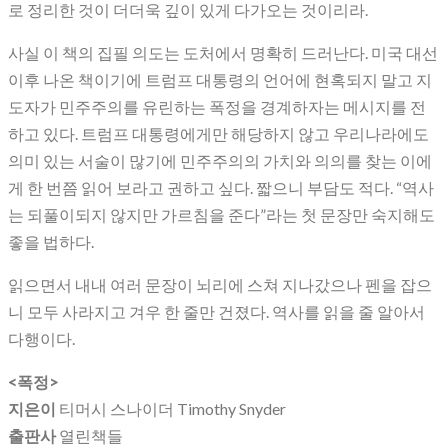
로 정리한 것이 더더욱 깊이 있게 다가오는 것이리라.
사실 이 책의 집필 의도는 도처에서 명확히 드러난다. 미국 대선
이후 나온 책이기에 트럼프 대통령의 언어에 현혹되지 말고 지
도자가 민주주의를 유린하는 폭정을 경계하자는 메시지를 전
하고 있다. 트럼프 대통령에게만 해당하지 않고 우리나라에도
의미 있는 서술이 많기에 민주주의의 가치와 의의를 찾는 이에
게 한 번쯤 읽어 보라고 권하고 싶다. 짧으니 부담도 적다. “역사
는 되풀이되지 않지만 가르침을 준다”라는 첫 문장만 숙지해도
좋을 법하다.
읽으면서 내내 여러 문장이 뇌리에 스쳐 지나갔으나 펜을 잡으
니 모두 사라지고 겨우 한 줄만 건졌다. 역사를 읽을 줄 알아서
다행이다.
<폭정>
지은이
티머시 스나이더 Timothy Snyder
출판사
열린책들