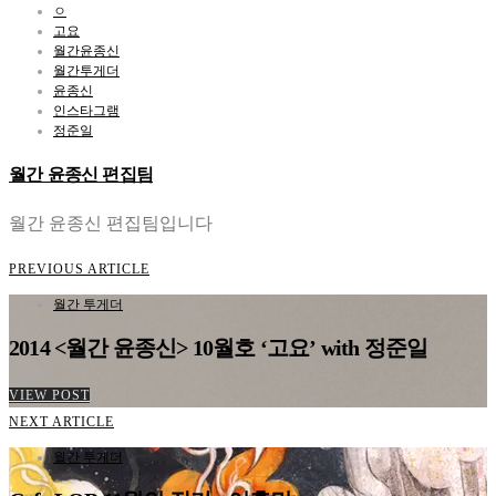
ㅇ
고요
월간윤종신
월간투게더
윤종신
인스타그램
정준일
월간 윤종신 편집팀
월간 윤종신 편집팀입니다
PREVIOUS ARTICLE
월간 투게더
2014 <월간 윤종신> 10월호 ‘고요’ with 정준일
VIEW POST
NEXT ARTICLE
월간 투게더