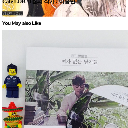
Cafe LOB 11월의 작가 : 이홍민
VIEW POST
You May also Like